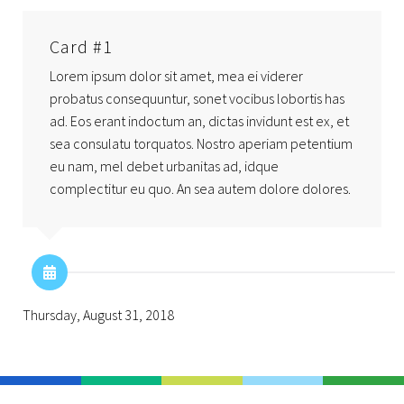
Card #1
Lorem ipsum dolor sit amet, mea ei viderer
probatus consequuntur, sonet vocibus lobortis has
ad. Eos erant indoctum an, dictas invidunt est ex, et
sea consulatu torquatos. Nostro aperiam petentium
eu nam, mel debet urbanitas ad, idque
complectitur eu quo. An sea autem dolore dolores.
Thursday, August 31, 2018